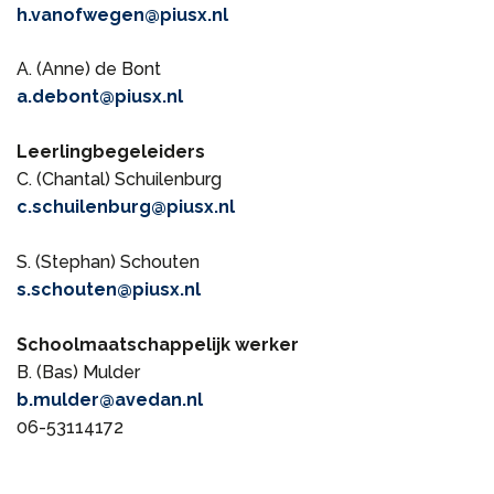
h.vanofwegen@piusx.nl
A. (Anne) de Bont
a.debont@piusx.nl
Leerlingbegeleiders
C. (Chantal) Schuilenburg
c.schuilenburg@piusx.nl
S. (Stephan) Schouten
s.schouten@piusx.nl
Schoolmaatschappelijk werker
B. (Bas) Mulder
b.mulder@avedan.nl
06-53114172