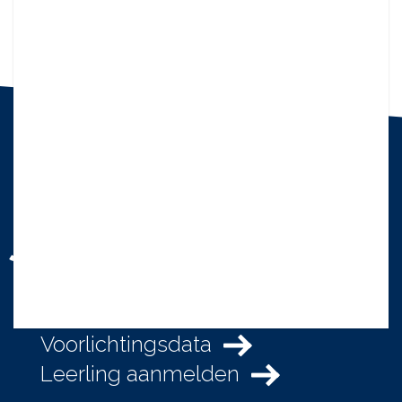
Pius X. Het gaat om
jou!
Vakanties
Waarom Pius X?
Voorlichtingsdata
Leerling aanmelden