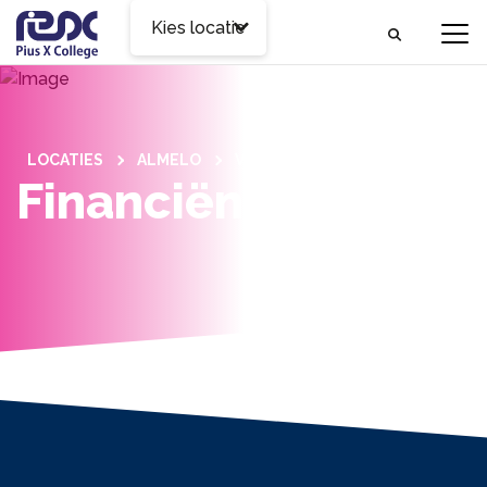
Kies locatie
LOCATIES
ALMELO
VOOR OUDERS
Financiën