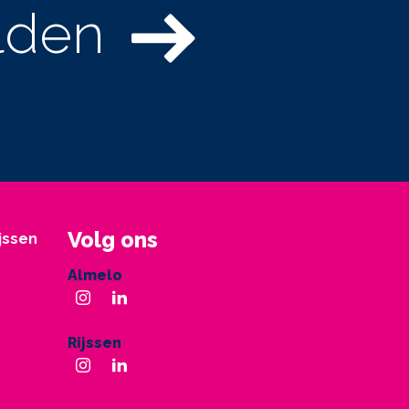
lden
Volg ons
ijssen
Almelo
Rijssen