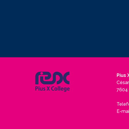
Pius 
César
7604 
Telef
E-mai