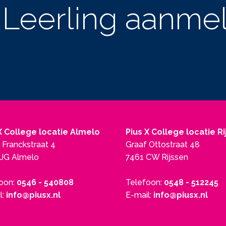
Leerling aanme
X College locatie Almelo
Pius X College locatie R
 Franckstraat 4
Graaf Ottostraat 48
JG Almelo
7461 CW Rijssen
oon:
0546 - 540808
Telefoon:
0548 - 512245
l:
info@piusx.nl
E-mail:
info@piusx.nl